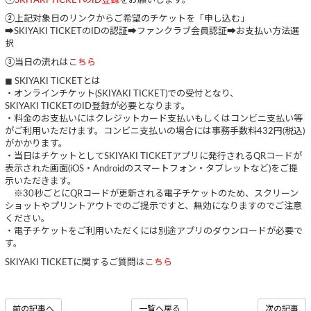
①
SKIYAKI TICKETのID登録
をお願いします。
②上記対象日のリンクからご希望のチケットを「申し込む」
➡SKIYAKI TICKETのIDの認証➡ファンクラブ会員認証➡お支払い方法選
択
③当日の流れは
こちら
◼︎ SKIYAKI TICKETとは
・オンラインチケット(SKIYAKI TICKET)での受付となり、
SKIYAKI TICKETのID登録が必要となります。
・料金のお支払いにはクレジットカード支払いもしくはコンビニ支払い等
がご利用いただけます。コンビニ支払いの場合には事務手数料432円(税込)
がかかります。
・当日はチケットとしてSKIYAKI TICKETアプリに発行されるQRコードが
表示された画面(iOS・Androidのスマートフォン・タブレットなど)をご提
示いただきます。
※30秒ごとにQRコードが更新される電子チケットのため、スクリーン
ショットやプリントアウトでのご提示ですと、無効になりますのでご注意
ください。
・電子チケットをご利用いただくには別途アプリのダウンロードが必要で
す。
SKIYAKI TICKETに関するご質問は
こちら
前の記事へ
一覧へ戻る
次の記事